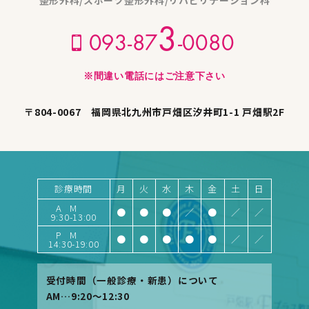
整形外科/スポーツ整形外科/リハビリテーション科
3
093-87
-0080
※間違い電話にはご注意下さい
〒804-0067 福岡県北九州市戸畑区汐井町1-1 戸畑駅2F
診療時間
月
火
水
木
金
土
日
AM
●
●
●
／
●
／
／
9:30-13:00
PM
●
●
●
●
●
／
／
14:30-19:00
受付時間（一般診療・新患）について
AM…9:20〜12:30