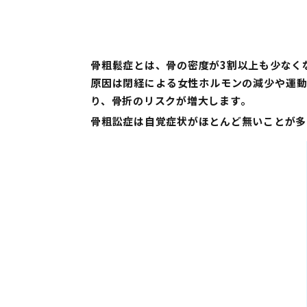
⾻粗鬆症とは、⾻の密度が3割以上も少なく
原因は閉経による⼥性ホルモンの減少や運動
り、⾻折のリスクが増⼤します。
⾻粗訟症は⾃覚症状がほとんど無いことが多