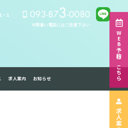
3
093-87
-0080
１−１
※間違い電話にはご注意下さい
WEB予約はこちら
ス
求人案内
お知らせ
求人案内