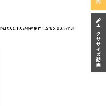
エクササイズ動画
では3⼈に1⼈が⾻粗鬆症になると⾔われてお