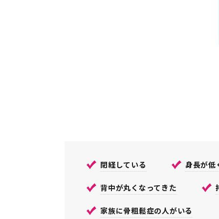
閉経している
⾝⻑が低
背中が丸くなってきた
家族に⾻粗鬆症の⼈がいる