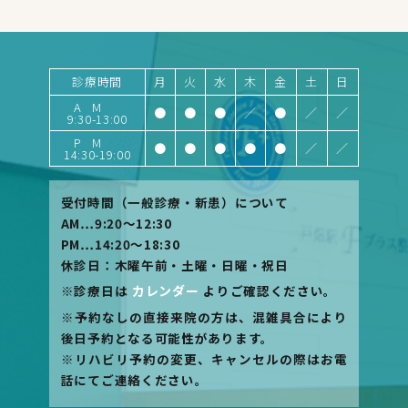
診療時間
月
火
水
木
金
土
日
AM
●
●
●
／
●
／
／
9:30-13:00
PM
●
●
●
●
●
／
／
14:30-19:00
受付時間（一般診療・新患）について
AM…9:20〜12:30
PM…14:20〜18:30
休診日：木曜午前・土曜・日曜・祝日
※診療日は
カレンダー
よりご確認ください。
※予約なしの直接来院の方は、混雑具合により
後日予約となる可能性があります。
※リハビリ予約の変更、キャンセルの際はお電
話にてご連絡ください。